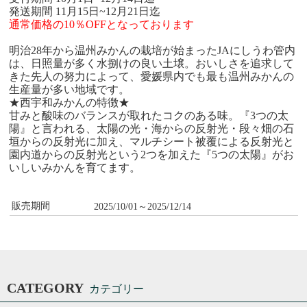
発送期間 11月15日~12月21日迄
通常価格の10％OFFとなっております
明治28年から温州みかんの栽培が始まったJAにしうわ管内
は、日照量が多く水捌けの良い土壌。おいしさを追求して
きた先人の努力によって、愛媛県内でも最も温州みかんの
生産量が多い地域です。
★西宇和みかんの特徴★
甘みと酸味のバランスが取れたコクのある味。『3つの太
陽』と言われる、太陽の光・海からの反射光・段々畑の石
垣からの反射光に加え、マルチシート被覆による反射光と
園内道からの反射光という2つを加えた『5つの太陽』がお
いしいみかんを育てます。
販売期間
2025/10/01～2025/12/14
CATEGORY
カテゴリー