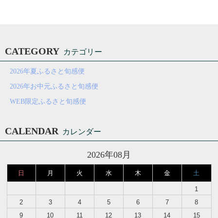
CATEGORY
カテゴリー
2026年夏ふるさと旬感便
2026年お中元ふるさと旬感便
WEB限定ふるさと旬感便
CALENDAR
カレンダー
2026年08月
日
月
火
水
木
金
土
1
2
3
4
5
6
7
8
9
10
11
12
13
14
15