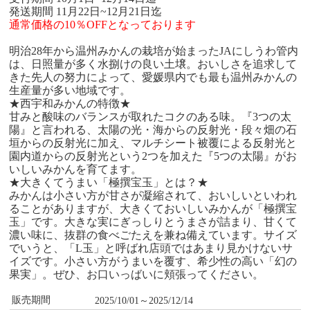
発送期間 11月22日~12月21日迄
通常価格の10％OFFとなっております
明治28年から温州みかんの栽培が始まったJAにしうわ管内
は、日照量が多く水捌けの良い土壌。おいしさを追求して
きた先人の努力によって、愛媛県内でも最も温州みかんの
生産量が多い地域です。
★西宇和みかんの特徴★
甘みと酸味のバランスが取れたコクのある味。『3つの太
陽』と言われる、太陽の光・海からの反射光・段々畑の石
垣からの反射光に加え、マルチシート被覆による反射光と
園内道からの反射光という2つを加えた『5つの太陽』がお
いしいみかんを育てます。
★大きくてうまい「極撰宝玉」とは？★
みかんは小さい方が甘さが凝縮されて、おいしいといわれ
ることがありますが、大きくておいしいみかんが「極撰宝
玉」です。大きな実にぎっしりとうまさが詰まり、甘くて
濃い味に、抜群の食べごたえを兼ね備えています。サイズ
でいうと、「L玉」と呼ばれ店頭ではあまり見かけないサ
イズです。小さい方がうまいを覆す、希少性の高い「幻の
果実」。ぜひ、お口いっばいに頬張ってください。
販売期間
2025/10/01～2025/12/14