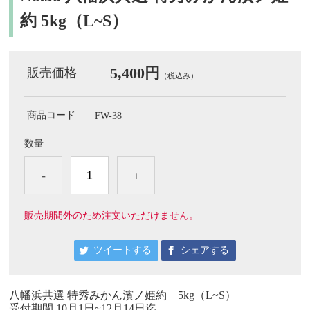
約 5kg（L~S）
5,400円
販売価格
（税込み）
商品コード
FW-38
数量
-
+
販売期間外のため注文いただけません。
ツイートする
シェアする
八幡浜共選 特秀みかん濱ノ姫約 5kg（L~S）
受付期間 10月1日~12月14日迄