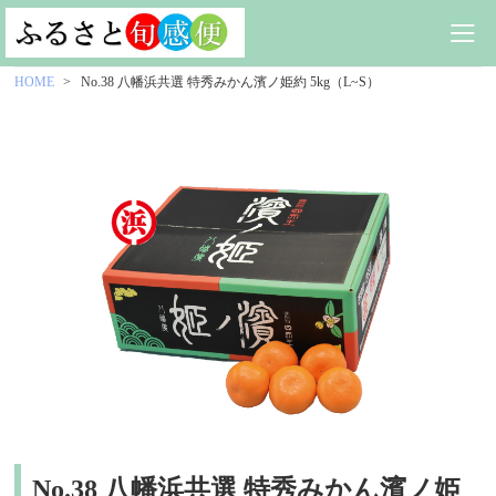
HOME
No.38 八幡浜共選 特秀みかん濱ノ姫約 5kg（L~S）
No.38 八幡浜共選 特秀みかん濱ノ姫